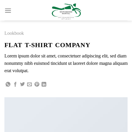
Skip
to
content
Lookbook
FLAT T-SHIRT COMPANY
Lorem ipsum dolor sit amet, consectetuer adipiscing elit, sed diam
nonummy nibh euismod tincidunt ut laoreet dolore magna aliquam
erat volutpat.