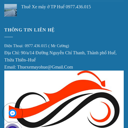
Thuê Xe máy ở TP Huế 0977.436.015
THÔNG TIN LIÊN HỆ
Điện Thoại: 0977.436.015 ( Mr Cường)
Địa Chỉ: 90/a/14 Đường Nguyễn Chí Thanh, Thành phố Huế,
Thừa Thiên–Huế
Email: Thuexemayohue@Gmail.Com