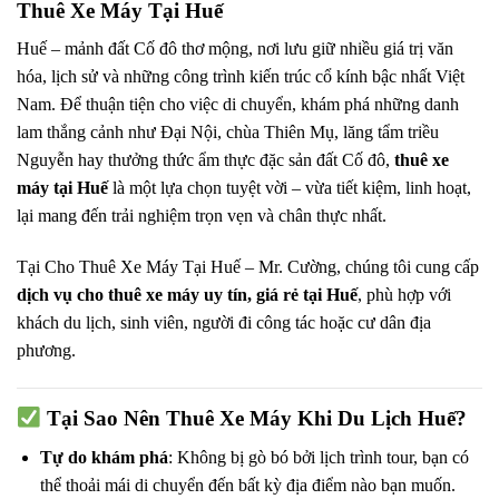
Thuê Xe Máy Tại Huế
Huế – mảnh đất Cố đô thơ mộng, nơi lưu giữ nhiều giá trị văn
hóa, lịch sử và những công trình kiến trúc cổ kính bậc nhất Việt
Nam. Để thuận tiện cho việc di chuyển, khám phá những danh
lam thắng cảnh như Đại Nội, chùa Thiên Mụ, lăng tẩm triều
Nguyễn hay thưởng thức ẩm thực đặc sản đất Cố đô,
thuê xe
máy tại Huế
là một lựa chọn tuyệt vời – vừa tiết kiệm, linh hoạt,
lại mang đến trải nghiệm trọn vẹn và chân thực nhất.
Tại Cho Thuê Xe Máy Tại Huế – Mr. Cường, chúng tôi cung cấp
dịch vụ cho thuê xe máy uy tín, giá rẻ tại Huế
, phù hợp với
khách du lịch, sinh viên, người đi công tác hoặc cư dân địa
phương.
Tại Sao Nên Thuê Xe Máy Khi Du Lịch Huế?
Tự do khám phá
: Không bị gò bó bởi lịch trình tour, bạn có
thể thoải mái di chuyển đến bất kỳ địa điểm nào bạn muốn.