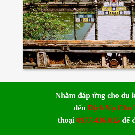
Nhằm đáp ứng cho du 
đến
Dịch Vụ Cho
thoại
0977.436.015
để 