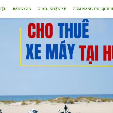
HIỆU
BẢNG GIÁ
GIAO- NHẬN XE
CẨM NANG DU LỊCH 