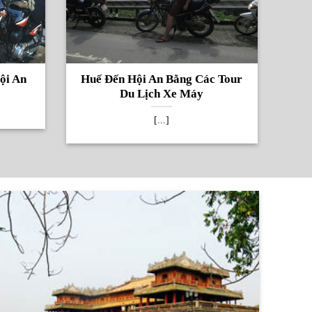
ội An
Huế Đến Hội An Bằng Các Tour
Du Lịch Xe Máy
[...]