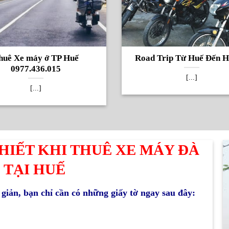
huê Xe máy ở TP Huế
Road Trip Từ Huế Đến H
0977.436.015
[...]
[...]
HIẾT KHI THUÊ XE MÁY ĐÀ
 TẠI HUẾ
giản, bạn chỉ cần có những giấy tờ ngay sau đây: