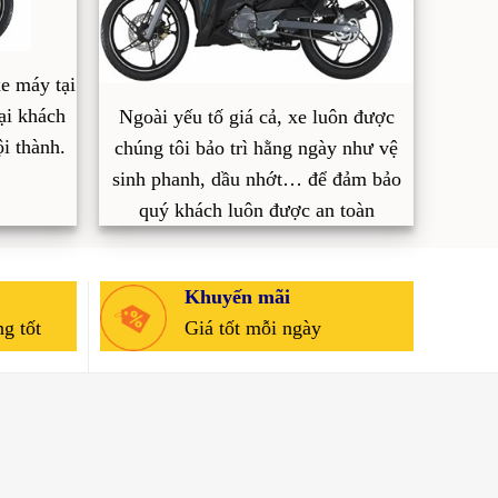
e máy tại
ại khách
Ngoài yếu tố giá cả, xe luôn được
i thành.
chúng tôi bảo trì hằng ngày như vệ
sinh phanh, dầu nhớt… để đảm bảo
quý khách luôn được an toàn
Khuyến mãi
g tốt
Giá tốt mỗi ngày