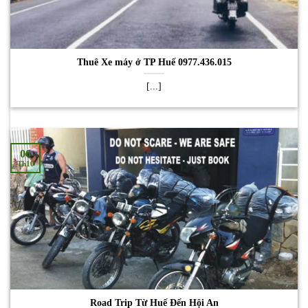
Thuê Xe máy ở TP Huế 0977.436.015
[...]
06
Th10
Road Trip Từ Huế Đến Hội An