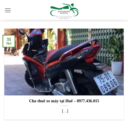
Skip
to
content
31
Th3
Cho thuê xe máy tại Huế – 0977.436.015
[...]