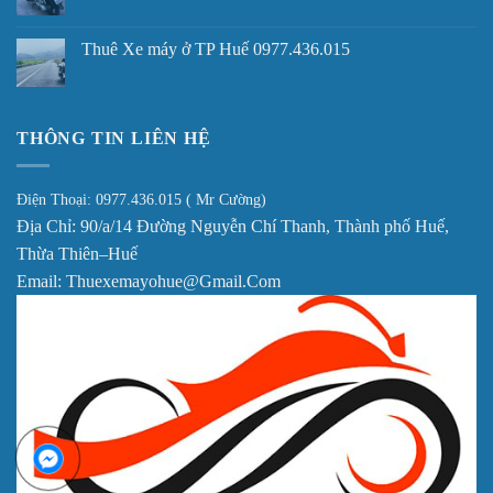
Thuê Xe máy ở TP Huế 0977.436.015
THÔNG TIN LIÊN HỆ
Điện Thoại: 0977.436.015 ( Mr Cường)
Địa Chỉ: 90/a/14 Đường Nguyễn Chí Thanh, Thành phố Huế,
Thừa Thiên–Huế
Email: Thuexemayohue@Gmail.Com