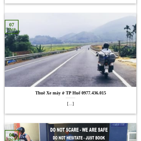
07
Th10
Thuê Xe máy ở TP Huế 0977.436.015
[...]
06
Th10