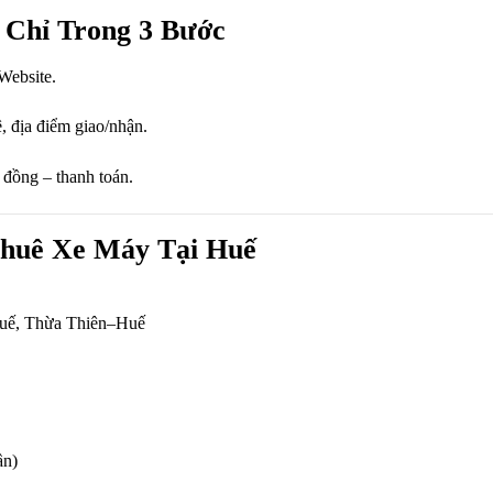
 Chỉ Trong 3 Bước
Website.
ê, địa điểm giao/nhận.
 đồng – thanh toán.
Thuê Xe Máy Tại Huế
Huế, Thừa Thiên–Huế
ần)