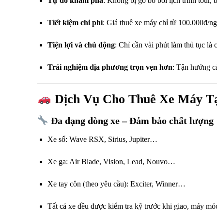
Tự do khám phá
: Không bị gò bó bởi lịch trình tour,
Tiết kiệm chi phí
: Giá thuê xe máy chỉ từ 100.000đ/ngà
Tiện lợi và chủ động
: Chỉ cần vài phút làm thủ tục là 
Trải nghiệm địa phương trọn vẹn hơn
: Tận hưởng c
Dịch Vụ Cho Thuê Xe Máy Tạ
Đa dạng dòng xe – Đảm bảo chất lượng
Xe số: Wave RSX, Sirius, Jupiter…
Xe ga: Air Blade, Vision, Lead, Nouvo…
Xe tay côn (theo yêu cầu): Exciter, Winner…
Tất cả xe đều được kiểm tra kỹ trước khi giao, máy móc