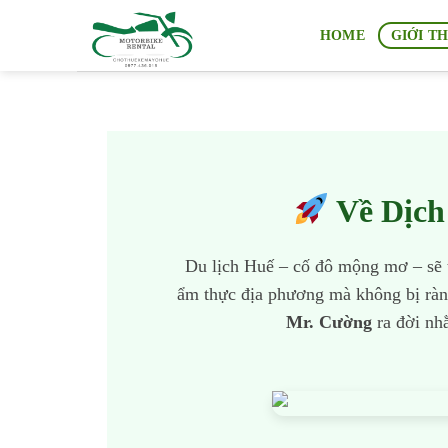
Skip
HOME
GIỚI T
to
content
Về Dịch
Du lịch Huế – cố đô mộng mơ – sẽ t
ẩm thực địa phương mà không bị ràng 
Mr. Cường
ra đời nh