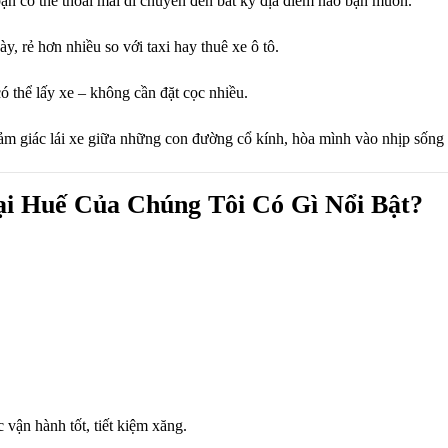
 bạn có thể thoải mái di chuyển đến bất kỳ địa điểm nào bạn muốn.
y, rẻ hơn nhiều so với taxi hay thuê xe ô tô.
có thể lấy xe – không cần đặt cọc nhiều.
ảm giác lái xe giữa những con đường cổ kính, hòa mình vào nhịp sống
i Huế Của Chúng Tôi Có Gì Nổi Bật?
 vận hành tốt, tiết kiệm xăng.