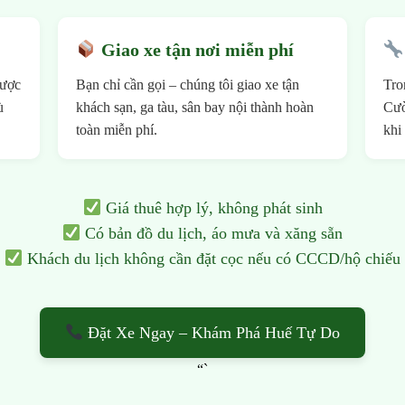
Giao xe tận nơi miễn phí
được
Bạn chỉ cần gọi – chúng tôi giao xe tận
Tro
ù
khách sạn, ga tàu, sân bay nội thành hoàn
Cườ
toàn miễn phí.
khi
Giá thuê hợp lý, không phát sinh
Có bản đồ du lịch, áo mưa và xăng sẵn
Khách du lịch không cần đặt cọc nếu có CCCD/hộ chiếu
Đặt Xe Ngay – Khám Phá Huế Tự Do
“`