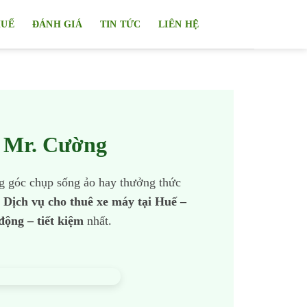
HUẾ
ĐÁNH GIÁ
TIN TỨC
LIÊN HỆ
 Mr. Cường
ng góc chụp sống ảo hay thưởng thức
,
Dịch vụ cho thuê xe máy tại Huế –
động – tiết kiệm
nhất.