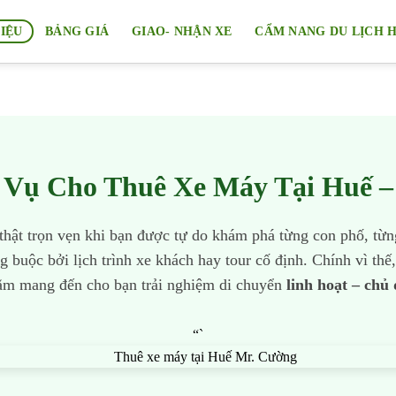
HIỆU
BẢNG GIÁ
GIAO- NHẬN XE
CẨM NANG DU LỊCH 
 Vụ Cho Thuê Xe Máy Tại Huế –
hật trọn vẹn khi bạn được tự do khám phá từng con phố, từ
buộc bởi lịch trình xe khách hay tour cố định. Chính vì thế
ằm mang đến cho bạn trải nghiệm di chuyển
linh hoạt – chủ 
“`